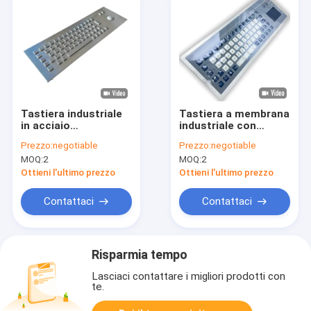
Tastiera industriale
Tastiera a membrana
in acciaio
industriale con
inossidabile con
resistenza
Prezzo:
negotiable
Prezzo:
negotiable
trackball con
antivandalo,
MOQ:
2
MOQ:
2
estrema tolleranza al
superficie igienica
freddo e protezione
senza giunture e
Ottieni l'ultimo prezzo
Ottieni l'ultimo prezzo
impermeabile IP65
plug-and-play multi-
OS
Contattaci
Contattaci
Risparmia tempo
Lasciaci contattare i migliori prodotti con
te.