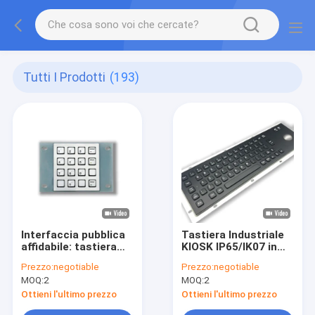
Tutti I Prodotti
(193)
Interfaccia pubblica
Tastiera Industriale
affidabile: tastiera
KIOSK IP65/IK07 in
numerica industriale
Acciaio Inox con
Prezzo:
negotiable
Prezzo:
negotiable
in acciaio
Trackball
MOQ:
2
MOQ:
2
inossidabile a 16
Impermeabile
tasti per un servizio
Antipolvere
Ottieni l'ultimo prezzo
Ottieni l'ultimo prezzo
continuo
Antideflagrante