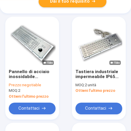
Dai il tuo requisito
Pannello di acciaio
Tastiera industriale
inossidabile
impermeabile IP65
industriale, tastiera
con trackball a prova
Prezzo:
negotiable
MOQ:
2 unità
montata con joystick
di vandali IK07
MOQ:
2
Ottieni l'ultimo prezzo
a 8 vie IP65/IK07
Sensore ottico di
sigillata per la
grado industriale
Ottieni l'ultimo prezzo
protezione
ambientale
Contattaci
Contattaci