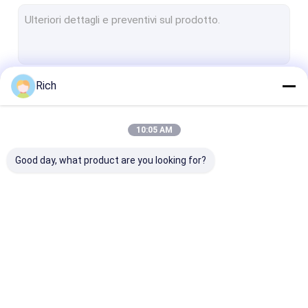
Tastiera per desktop industriale
Tastiera a membrana industriale
Tastiera industriale con touchpad
Rich
Continua
Tastiera industriale con trackball
tastiera in silicone industriale
10:05 AM
Le Nostre Categorie
tastiera del metallo
Good day, what product are you looking for?
Tastiera retroilluminata
Tastiera industriale
Tastiera di acciaio
Tastiera mont
del PC
inossidabile
pannello