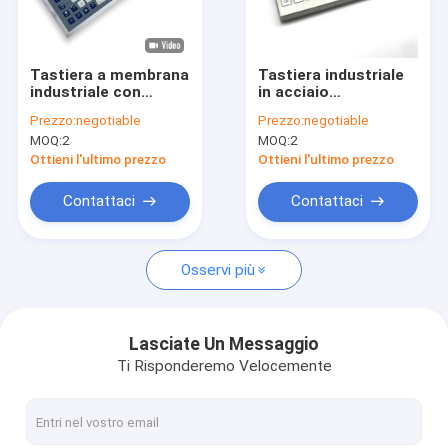
Chi siamo
Fatory Tour
Tastiera a membrana
Tastiera industriale
industriale con
in acciaio
Controllo di qualità
resistenza
inossidabile 304 con
Prezzo:
negotiable
Prezzo:
negotiable
antivandalo,
touchpad a due tasti
MOQ:
2
MOQ:
2
superficie igienica
notizie
senza giunture e
Ottieni l'ultimo prezzo
Ottieni l'ultimo prezzo
plug-and-play multi-
OS
Tutti i casi
Contattaci
Contattaci
Richiedere un preventivo
Osservi più
Tastiera industriale del PC
Lasciate Un Messaggio
Ti Risponderemo Velocemente
Tastiera di acciaio inossidabile
Tastiera montata sul pannello