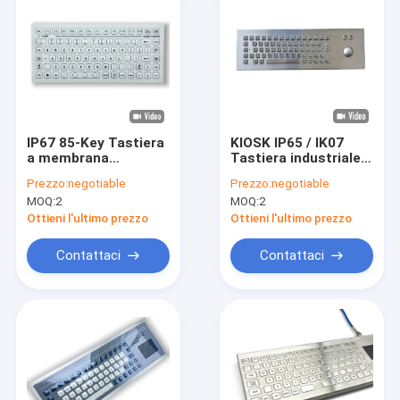
IP67 85-Key Tastiera
KIOSK IP65 / IK07
a membrana
Tastiera industriale
industriale
con trackball
Prezzo:
negotiable
Prezzo:
negotiable
antistatica
impermeabile
MOQ:
2
MOQ:
2
impermeabile a prova
impermeabile alla
di polvere, pannello
polvere Pannello
Ottieni l'ultimo prezzo
Ottieni l'ultimo prezzo
posteriore montato
anteriore montato a
Temperatura di
-40°C
Contattaci
Contattaci
funzionamento -40°C
Casa
Prodotti
Video