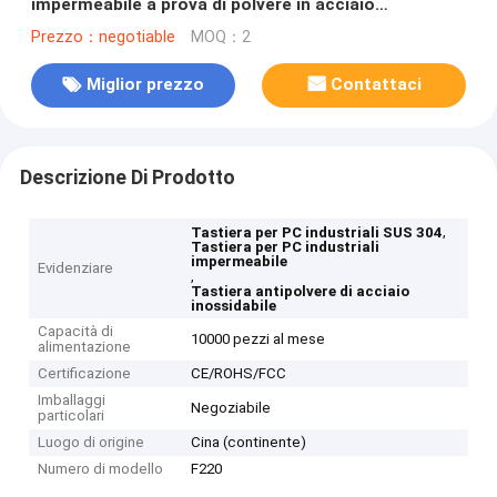
impermeabile a prova di polvere in acciaio
inossidabile
Prezzo：negotiable
MOQ：2
Miglior prezzo
Contattaci
Descrizione Di Prodotto
,
Tastiera per PC industriali SUS 304
Tastiera per PC industriali
impermeabile
Evidenziare
,
Tastiera antipolvere di acciaio
inossidabile
Capacità di
10000 pezzi al mese
alimentazione
Certificazione
CE/ROHS/FCC
Imballaggi
Negoziabile
particolari
Luogo di origine
Cina (continente)
Numero di modello
F220